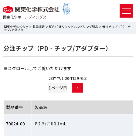
関東化学ホールディングス
関東化学株式会社
＞
製品情報
＞
BRAND社リキッドハンドリング製品
＞ 分注チップ（PD‐チ
ップ/アダプター）
分注チップ（PD‐チップ/アダプター）
※スクロールしてご覧いただけます
23件中/1-20件目を表示
1
製品番号
製品名
70024-00
PD-ﾁｯﾌﾟⅡ 0.1mL