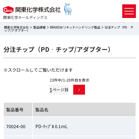
関東化学ホールディングス
関東化学株式会社
＞
製品情報
＞
BRAND社リキッドハンドリング製品
＞ 分注チップ（PD‐チ
ップ/アダプター）
分注チップ（PD‐チップ/アダプター）
※スクロールしてご覧いただけます
23件中/1-20件目を表示
1
製品番号
製品名
70024-00
PD-ﾁｯﾌﾟⅡ 0.1mL