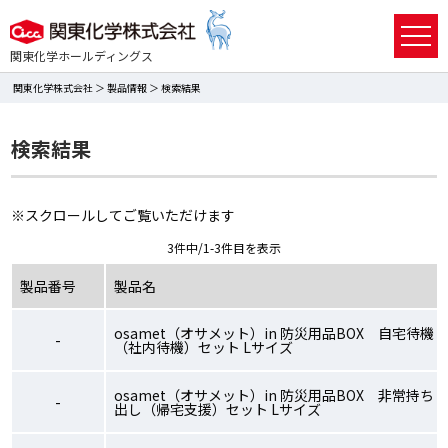
関東化学ホールディングス
関東化学株式会社
＞
製品情報
＞ 検索結果
検索結果
※スクロールしてご覧いただけます
3件中/1-3件目を表示
製品番号
製品名
osamet（オサメット）in 防災用品BOX 自宅待機
-
（社内待機）セット Lサイズ
osamet（オサメット）in 防災用品BOX 非常持ち
-
出し（帰宅支援）セット Lサイズ