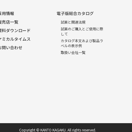
採用情報
電子版総合カタログ
販売店一覧
試薬と関連法規
試薬のご購入とご使用に際
資料ダウンロード
して
ケミカルタイムス
カタログ本文および製品ラ
ベルの表示例
お問い合わせ
取扱い会社一覧
Copyright © KANTO KAGAKU. All rights reserved.