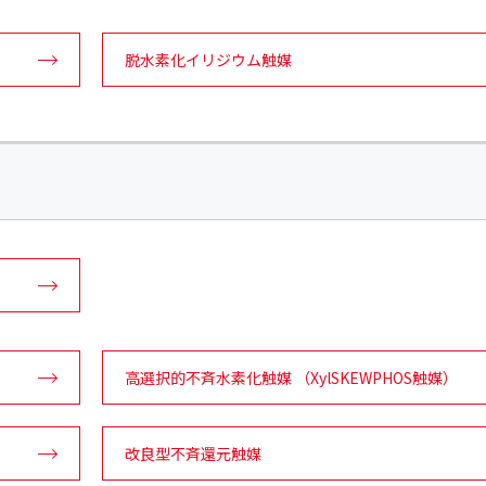
脱水素化イリジウム触媒
高選択的不斉水素化触媒 （XylSKEWPHOS触媒）
改良型不斉還元触媒