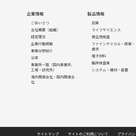
企業情報
製品情報
ごあいさつ
試薬
会社概要（組織）
ライフサイエンス
経営理念
微生物検査
企業行動規範
ファインケミカル・医薬・
食添
事業分野紹介
電子材料
沿革
臨床検査薬
事業所一覧（国内事業所、
工場・研究所）
システム・機材・装置
海外関連会社・国内関連会
社
サイトマップ
サイトのご利用について
プライバシ