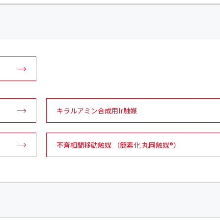
キラルアミン合成用Ir触媒
不斉相間移動触媒 （簡素化 丸岡触媒®）