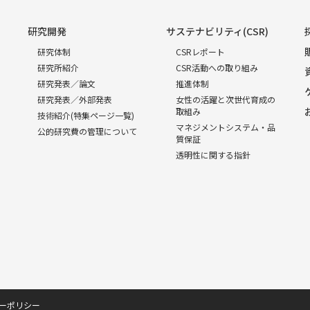
研究開発
サステナビリティ(CSR)
研究体制
CSRレポート
研究所紹介
CSR活動への取り組み
研究発表／論文
推進体制
研究発表／外部発表
女性の活躍と次世代育成の
取組み
技術紹介(特集ページ一覧)
マネジメントシステム・品
公的研究費の管理について
質保証
透明性に関する指針
ーポリシー