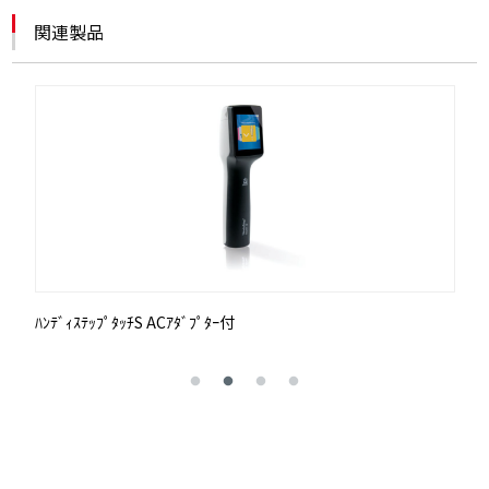
関連製品
ﾊﾝﾃﾞｨｽﾃｯﾌﾟﾀｯﾁS ACｱﾀﾞﾌﾟﾀｰ付
P