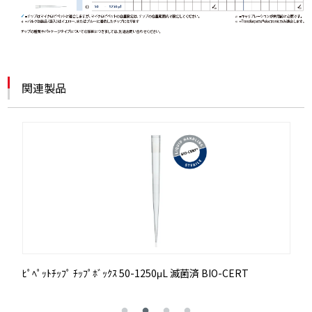
関連製品
ﾋﾟﾍﾟｯﾄﾁｯﾌﾟ ﾁｯﾌﾟﾎﾞｯｸｽ 50-1250μL 滅菌済 BIO-CERT
ﾋ