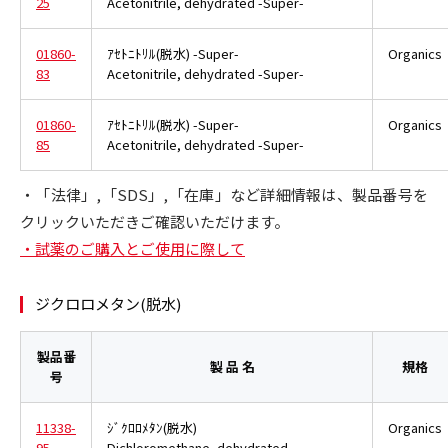
25
Acetonitrile, dehydrated -Super-
01860-
ｱｾﾄﾆﾄﾘﾙ(脱水) -Super-
Organics
83
Acetonitrile, dehydrated -Super-
01860-
ｱｾﾄﾆﾄﾘﾙ(脱水) -Super-
Organics
85
Acetonitrile, dehydrated -Super-
・「法律」,「SDS」,「在庫」など詳細情報は、製品番号を
クリックいただきご確認いただけます。
・試薬のご購入とご使用に際して
ジクロロメタン(脱水)
製品番
製 品 名
規格
号
11338-
ｼﾞｸﾛﾛﾒﾀﾝ(脱水)
Organics
95
Dichloromethane, dehydrated