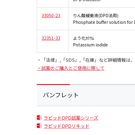
33050-23
りん酸緩衝液(DPD法用)
Phosphate buffer solution fo
32351-33
よう化ｶﾘｳﾑ
Potassium iodide
・「法律」,「SDS」,「在庫」など詳細情報
・試薬のご購入とご使用に際して
パンフレット
ラピッドDPD試薬シリーズ
ラピッドDPDリキッド