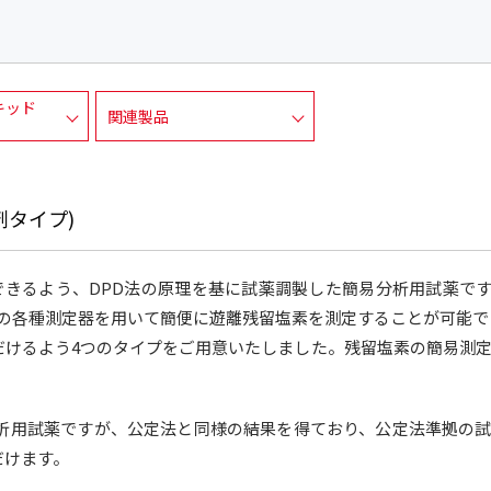
キッド
関連製品
剤タイプ)
できるよう、DPD法の原理を基に試薬調製した簡易分析用試薬で
販の各種測定器を用いて簡便に遊離残留塩素を測定することが可能で
だけるよう4つのタイプをご用意いたしました。残留塩素の簡易測
分析用試薬ですが、公定法と同様の結果を得ており、公定法準拠の
だけます。