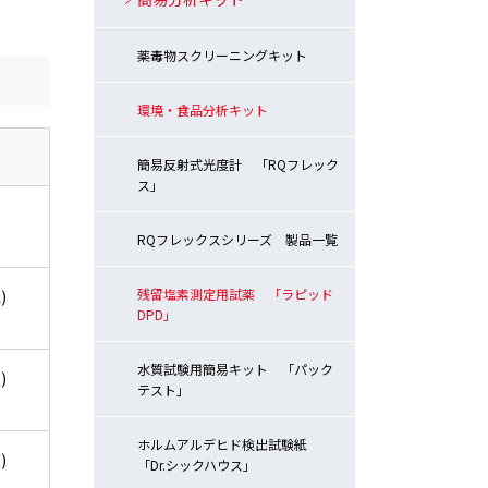
薬毒物スクリーニングキット
環境・食品分析キット
簡易反射式光度計 「RQフレック
ス」
RQフレックスシリーズ 製品一覧
残留塩素測定用試薬 「ラピッド
)
DPD」
水質試験用簡易キット 「パック
)
テスト」
ホルムアルデヒド検出試験紙
)
「Dr.シックハウス」