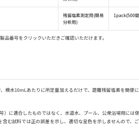
残留塩素測定用(簡易
1pack(500錠
分析用)
は、製品番号をクリックいただきご確認いただけます。
）
で、検水10mLあたりに所定量加えるだけで、遊離残留塩素を簡便
8号）に適合したものではなく、水道水、プール、公衆浴場用には
を含む試料では正の誤差を示し、適切な呈色を示しませんので、