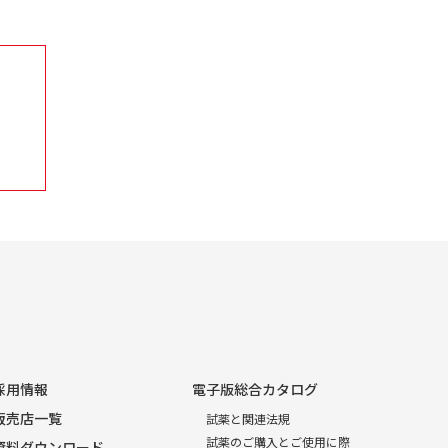
採用情報
電子版総合カタログ
販売店一覧
試薬と関連法規
試薬のご購入とご使用に際
資料ダウンロード