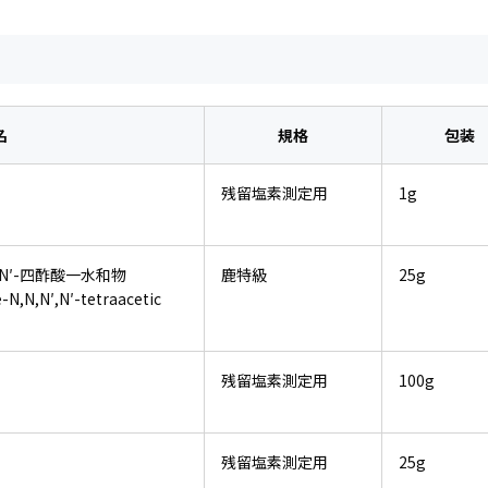
名
規格
包装
残留塩素測定用
1g
N,N′,N′-四酢酸一水和物
鹿特級
25g
N,N,N′,N′-tetraacetic
残留塩素測定用
100g
残留塩素測定用
25g