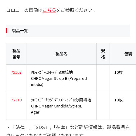
コロニーの画像は
こちら
をご参照ください。
製品一覧
製品
規
製品名
包装
番号
格
72107
ｸﾛﾓｱｶﾞｰｽﾄﾚｯﾌﾟB生培地
10枚
CHROMagar Strep B (Prepared
media)
72119
ｸﾛﾓｱｶﾞｰｶﾝｼﾞﾀﾞ/ｽﾄﾚｯﾌﾟB分画培地
10枚
CHROMagar Candida/StrepB
Agar
・「法律」,「SDS」,「在庫」など詳細情報は、製品番号を
クリックいただきご確認いただけます。