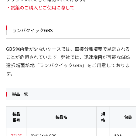
・試薬のご購入とご使用に際して
ランバクイックGBS
GBS保菌量が少ないケースでは、直接分離培養で見逃される
ことが危惧されています。弊社では、迅速増菌が可能なGBS
選択増菌培地「ランバクイックGBS」をご用意しておりま
す。
製品一覧
製品
規
製品名
包装
番号
格
72127
ﾗﾝﾊﾞｸｲｯｸ GBS
50本