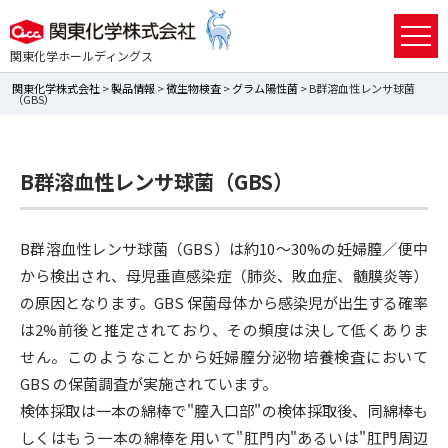
関東化学ホールディングス
関東化学株式会社
>
製品情報
>
微生物検査
>
グラム陽性菌
> B群溶血性レンサ球菌
（GBS）
B群溶血性レンサ球菌（GBS）
B群溶血性レンサ球菌（GBS）は約10～30%の妊婦膣／便中
から検出され、母児垂直感染症（肺炎、敗血症、髄膜炎等）
の原因となります。GBS 保菌母体から感染児が出生する確率
は2%前後と推定されており、その頻度は決して低くありま
せん。このようなことから妊婦膣分泌物培養検査において
GBS の保菌調査が実施されています。
検体採取は一本の綿棒で"膣入口部"の検体採取後、同綿棒も
しくはもう一本の綿棒を用いて"肛門内"あるいは"肛門周辺