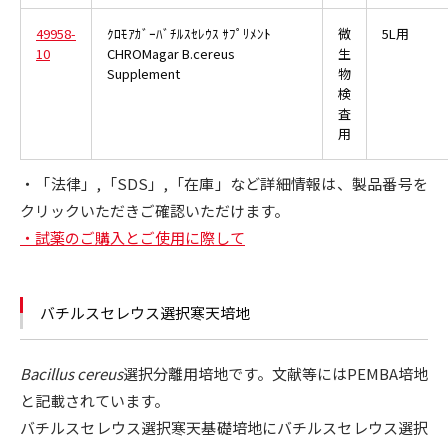
49958-
ｸﾛﾓｱｶﾞｰﾊﾞﾁﾙｽｾﾚｳｽ ｻﾌﾟﾘﾒﾝﾄ
微
5L用
10
CHROMagar B.cereus
生
Supplement
物
検
査
用
・「法律」,「SDS」,「在庫」など詳細情報は、製品番号を
クリックいただきご確認いただけます。
・試薬のご購入とご使用に際して
バチルスセレウス選択寒天培地
Bacillus cereus
選択分離用培地です。文献等にはPEMBA培地
と記載されています。
バチルスセレウス選択寒天基礎培地にバチルスセレウス選択