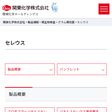
関東化学ホールディングス
関東化学株式会社
>
製品情報
>
微生物検査
>
グラム陽性菌
> セレウス
セレウス
製品概要
パンフレット
製品概要
クロモアガーバチルスセレ
バチルスセレウス選択寒天