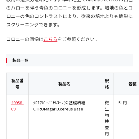
のハローを伴う青色のコロニーを形成します。培地の色とコ
ロニーの色のコントラストにより、従来の培地よりも簡単に
スクリーニングできます。
コロニーの画像は
こちら
をご参照ください。
製品一覧
製品番
規
製品名
包装
号
格
49958-
ｸﾛﾓｱｶﾞｰﾊﾞﾁﾙｽｾﾚｳｽ 基礎培地
微
5L用
09
CHROMagar B.cereus Base
生
物
検
査
用