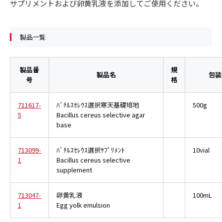
サプリメントおよび卵黄乳液を添加してご使用ください。
製品一覧
製品番
規
製品名
包装
号
格
711617-
ﾊﾞﾁﾙｽｾﾚｳｽ選択寒天基礎培地
500g
5
Bacillus cereus selective agar
base
713099-
ﾊﾞﾁﾙｽｾﾚｳｽ選択ｻﾌﾟﾘﾒﾝﾄ
10vial
1
Bacillus cereus selective
supplement
713047-
卵黄乳液
100mL
1
Egg yolk emulsion