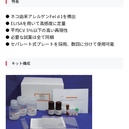
特長
ネコ由来アレルゲンFel d 1を検出
ELISAを用いて高感度に定量
平均C.V. 5％以下の高い再現性
必要な試薬は全て同梱
セパレート式プレートを採用、数回に分けて使用可能
キット構成