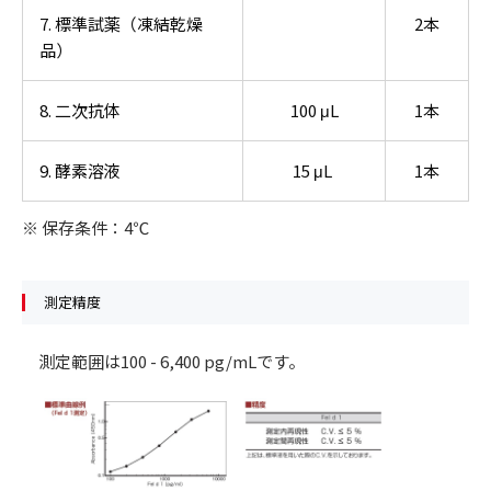
7. 標準試薬（凍結乾燥
2本
品）
8. 二次抗体
100 μL
1本
9. 酵素溶液
15 μL
1本
※ 保存条件：4℃
測定精度
測定範囲は100 - 6,400 pg/mLです。