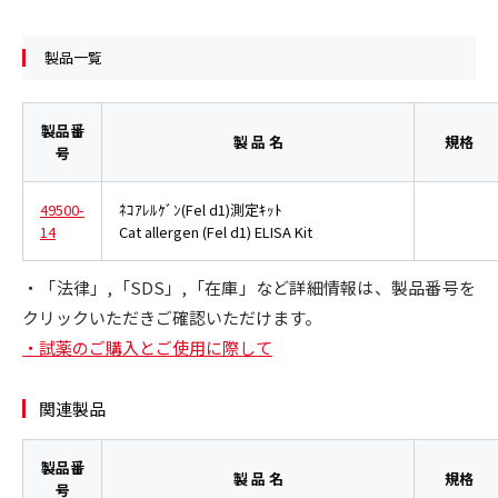
製品一覧
製品番
製 品 名
規格
号
49500-
ﾈｺｱﾚﾙｹﾞﾝ(Fel d1)測定ｷｯﾄ
14
Cat allergen (Fel d1) ELISA Kit
・「法律」,「SDS」,「在庫」など詳細情報は、製品番号を
クリックいただきご確認いただけます。
・試薬のご購入とご使用に際して
関連製品
製品番
製 品 名
規格
号