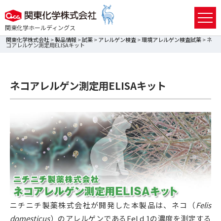
関東化学ホールディングス
関東化学株式会社
>
製品情報
>
試薬
>
アレルゲン検査
>
環境アレルゲン検査試薬
> ネ
コアレルゲン測定用ELISAキット
ネコアレルゲン測定用ELISAキット
ニチニチ製薬株式会社が開発した本製品は、ネコ（
Felis
domesticus
）のアレルゲンであるFel d 1の濃度を測定する