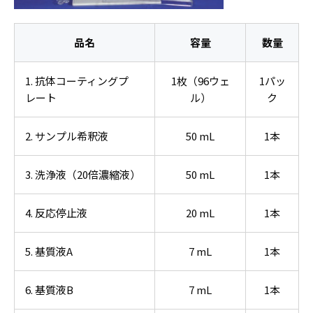
品名
容量
数量
1. 抗体コーティングプ
1枚（96ウェ
1パッ
レート
ル）
ク
2. サンプル希釈液
50 mL
1本
3. 洗浄液（20倍濃縮液）
50 mL
1本
4. 反応停止液
20 mL
1本
5. 基質液A
7 mL
1本
6. 基質液B
7 mL
1本