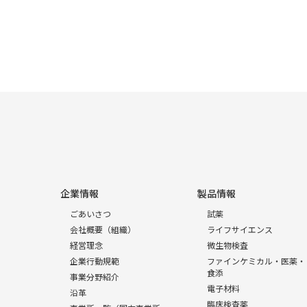
企業情報
製品情報
ごあいさつ
試薬
会社概要（組織）
ライフサイエンス
経営理念
微生物検査
企業行動規範
ファインケミカル・医薬・
食添
事業分野紹介
電子材料
沿革
臨床検査薬