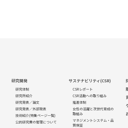
研究開発
サステナビリティ(CSR)
研究体制
CSRレポート
研究所紹介
CSR活動への取り組み
研究発表／論文
推進体制
研究発表／外部発表
女性の活躍と次世代育成の
取組み
技術紹介(特集ページ一覧)
マネジメントシステム・品
公的研究費の管理について
質保証