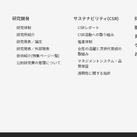
研究開発
サステナビリティ(CSR)
研究体制
CSRレポート
研究所紹介
CSR活動への取り組み
研究発表／論文
推進体制
研究発表／外部発表
女性の活躍と次世代育成の
取組み
技術紹介(特集ページ一覧)
マネジメントシステム・品
公的研究費の管理について
質保証
透明性に関する指針