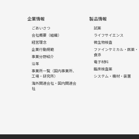
企業情報
製品情報
ごあいさつ
試薬
会社概要（組織）
ライフサイエンス
経営理念
微生物検査
企業行動規範
ファインケミカル・医薬・
食添
事業分野紹介
電子材料
沿革
臨床検査薬
事業所一覧（国内事業所、
工場・研究所）
システム・機材・装置
海外関連会社・国内関連会
社