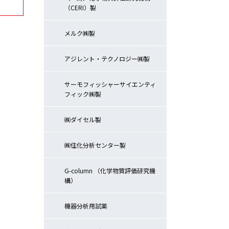
（CERI）製
メルク㈱製
アジレント・テクノロジー㈱製
サーモフィッシャーサイエンティ
フィック㈱製
㈱ダイセル製
㈱住化分析センター製
G-column （化学物質評価研究機
構）
機器分析用試薬