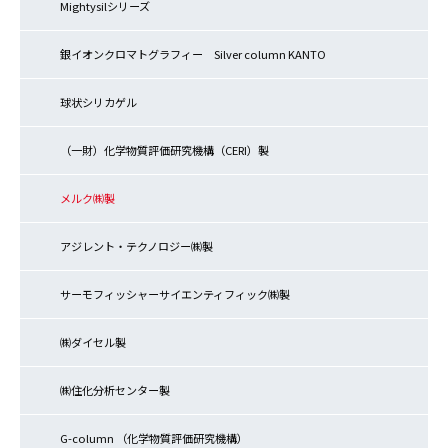
Mightysilシリーズ
銀イオンクロマトグラフィー Silver column KANTO
球状シリカゲル
（一財）化学物質評価研究機構（CERI）製
メルク㈱製
アジレント・テクノロジー㈱製
サーモフィッシャーサイエンティフィック㈱製
㈱ダイセル製
㈱住化分析センター製
G-column （化学物質評価研究機構）