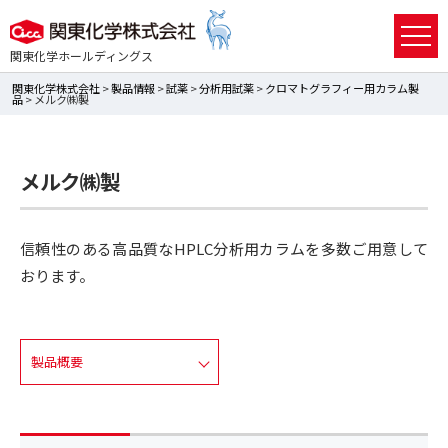
関東化学ホールディングス
関東化学株式会社
>
製品情報
>
試薬
>
分析用試薬
>
クロマトグラフィー用カラム製
品
> メルク㈱製
メルク㈱製
信頼性のある高品質なHPLC分析用カラムを多数ご用意して
おります。
製品概要