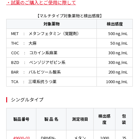
・試薬のご購入とご使用に際して
【マルチタイプ対象薬物と検出感度】
対象薬物
検出感度
MET : メタンフェタミン（覚醒剤）
500 ng/mL
THC : 大麻
50 ng/mL
COC : コカイン系麻薬
300 ng/mL
BZD : ベンゾジアゼピン系
300 ng/mL
BAR : バルビツール酸系
200 ng/mL
TCA : 三環系抗うつ薬
1000 ng/mL
シングルタイプ
検出感
包
製品番号
製 品 名
測定項目
度
装
49600-03
DRIVEN-
メタン
1000
25