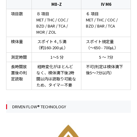
M8-Z
IV M6
項目数
８ 項目
６ 項目
MET / THC / COC /
MET / THC / COC /
BZD / BAR / TCA /
BZD / BAR / TCA
MOR / ZOL
検体量
スポイト４,５滴
スポイト規定量
（約160-200 µL）
（～650 - 700µL）
測定時間
1～5 分
5 ～ 7分
長時間放
経時変化がほとんど
不可(判定は検体滴下
置後の判
なく、検体滴下後2時
後5～7分以内）
定読取
間以内は読取り可能な
ため、タイマー不要
DRIVEN FLOW® TECHNOLOGY