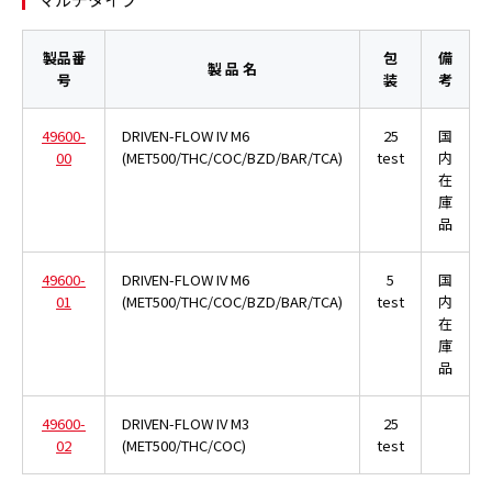
製品番
包
備
製 品 名
号
装
考
49600-
DRIVEN-FLOW IV M6
25
国
00
(MET500/THC/COC/BZD/BAR/TCA)
test
内
在
庫
品
49600-
DRIVEN-FLOW IV M6
5
国
01
(MET500/THC/COC/BZD/BAR/TCA)
test
内
在
庫
品
49600-
DRIVEN-FLOW IV M3
25
02
(MET500/THC/COC)
test