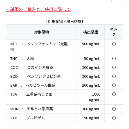
・試薬のご購入とご使用に際して
【対象薬物と検出感度】
M8-
対象薬物
検出感度
Z
MET : メタンフェタミン（覚醒
500 ng/mL
〇
剤）
THC : 大麻
50 ng/mL
〇
COC : コカイン系麻薬
300 ng/mL
〇
BZD : ベンゾジアゼピン系
300 ng/mL
〇
BAR : バルビツール酸系
200 ng/mL
〇
TCA : 三環系抗うつ薬
1000
〇
ng/mL
MOR : モルヒネ系麻薬
300 ng/mL
〇
ZOL : ゾルピデム
50 ng/mL
〇