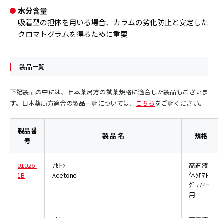
水分含量
吸着型の担体を用いる場合、カラムの劣化防止と安定した
クロマトグラムを得るために重要
製品一覧
下記製品の中には、日本薬局方の試薬規格に適合した製品もございま
す。日本薬局方適合の製品一覧については、
こちら
をご覧ください。
製品番
製 品 名
規格
号
01026-
ｱｾﾄﾝ
高速液
1B
Acetone
体ｸﾛﾏﾄ
ｸﾞﾗﾌｨｰ
用