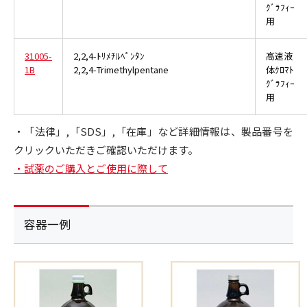
ｸﾞﾗﾌｨｰ
用
31005-
2,2,4-ﾄﾘﾒﾁﾙﾍﾟﾝﾀﾝ
高速液
1B
2,2,4-Trimethylpentane
体ｸﾛﾏﾄ
ｸﾞﾗﾌｨｰ
用
・「法律」,「SDS」,「在庫」など詳細情報は、製品番号を
クリックいただきご確認いただけます。
・試薬のご購入とご使用に際して
容器一例