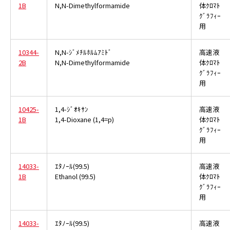
1B
N,N-Dimethylformamide
体ｸﾛﾏﾄ
ｸﾞﾗﾌｨｰ
用
10344-
N,N-ｼﾞﾒﾁﾙﾎﾙﾑｱﾐﾄﾞ
高速液
2B
N,N-Dimethylformamide
体ｸﾛﾏﾄ
ｸﾞﾗﾌｨｰ
用
10425-
1,4-ｼﾞｵｷｻﾝ
高速液
1B
1,4-Dioxane (1,4=p)
体ｸﾛﾏﾄ
ｸﾞﾗﾌｨｰ
用
14033-
ｴﾀﾉｰﾙ(99.5)
高速液
1B
Ethanol (99.5)
体ｸﾛﾏﾄ
ｸﾞﾗﾌｨｰ
用
14033-
ｴﾀﾉｰﾙ(99.5)
高速液