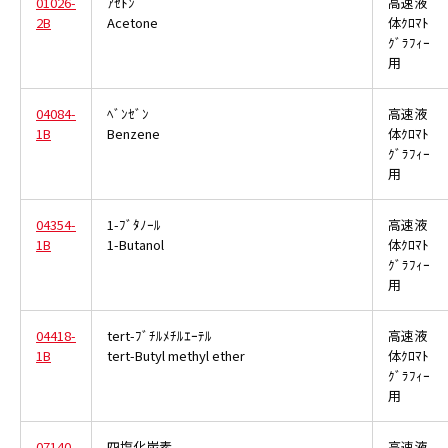
01026-
ｱｾﾄﾝ
高速液
2B
Acetone
体ｸﾛﾏﾄ
ｸﾞﾗﾌｨｰ
用
04084-
ﾍﾞﾝｾﾞﾝ
高速液
1B
Benzene
体ｸﾛﾏﾄ
ｸﾞﾗﾌｨｰ
用
04354-
1-ﾌﾞﾀﾉｰﾙ
高速液
1B
1-Butanol
体ｸﾛﾏﾄ
ｸﾞﾗﾌｨｰ
用
04418-
tert-ﾌﾞﾁﾙﾒﾁﾙｴｰﾃﾙ
高速液
1B
tert-Butyl methyl ether
体ｸﾛﾏﾄ
ｸﾞﾗﾌｨｰ
用
07140-
四塩化炭素
高速液