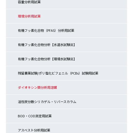
容量分析用試薬
環境分析用試薬
有機フッ素化合物（PFAS）分析用試薬
有機フッ素化合物分析【水道水試験法】
有機フッ素化合物分析【環境水試験法】
残留農薬試験/ポリ塩化ビフェニル（PCBs）試験用試薬
ダイオキシン類分析用溶媒
活性炭分散シリカゲル・リバースカラム
BOD・COD測定用試薬
アスベスト分析用試薬