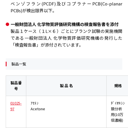
ベンゾフラン(PCDF)及びコプラナーPCB(Co-planar
PCBs)が検出限界以下。
一般財団法人 化学物質評価研究機構の検査報告書を添付
製品１ケース（１L×６）ごとにブランク試験の実施機関
である一般財団法人 化学物質評価研究機構の発行した
「検査報告書」が添付されています。
製品一覧
製品番
製 品 名
規格
号
01025-
ｱｾﾄﾝ
ﾀﾞｲｵｷｼﾝ
97
Acetone
類分析
用(10万
倍濃縮)