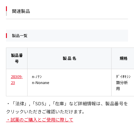
関連製品
製品一覧
製品番
製 品 名
規格
号
28309-
n-ﾉﾅﾝ
ﾀﾞｲｵｷｼﾝ
23
n-Nonane
類分析
用
・「法律」,「SDS」,「在庫」など詳細情報は、製品番号を
クリックいただきご確認いただけます。
・試薬のご購入とご使用に際して