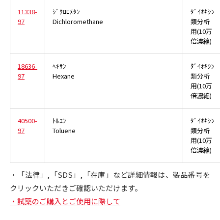
11338-
ｼﾞｸﾛﾛﾒﾀﾝ
ﾀﾞｲｵｷｼﾝ
97
Dichloromethane
類分析
用(10万
倍濃縮)
18636-
ﾍｷｻﾝ
ﾀﾞｲｵｷｼﾝ
97
Hexane
類分析
用(10万
倍濃縮)
40500-
ﾄﾙｴﾝ
ﾀﾞｲｵｷｼﾝ
97
Toluene
類分析
用(10万
倍濃縮)
・「法律」,「SDS」,「在庫」など詳細情報は、製品番号を
クリックいただきご確認いただけます。
・試薬のご購入とご使用に際して