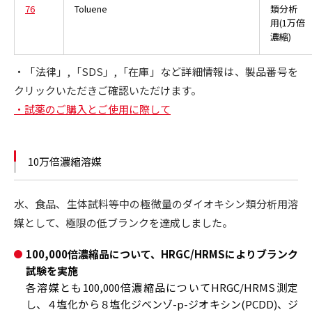
76
Toluene
類分析
用(1万倍
濃縮)
・「法律」,「SDS」,「在庫」など詳細情報は、製品番号を
クリックいただきご確認いただけます。
・試薬のご購入とご使用に際して
10万倍濃縮溶媒
水、食品、生体試料等中の極微量のダイオキシン類分析用溶
媒として、極限の低ブランクを達成しました。
100,000倍濃縮品について、HRGC/HRMSによりブランク
試験を実施
各溶媒とも100,000倍濃縮品についてHRGC/HRMS測定
し、４塩化から８塩化ジベンゾ-p-ジオキシン(PCDD)、ジ