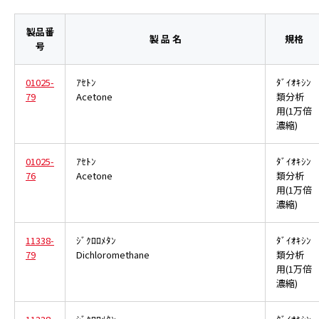
製品番
製 品 名
規格
号
01025-
ｱｾﾄﾝ
ﾀﾞｲｵｷｼﾝ
79
Acetone
類分析
用(1万倍
濃縮)
01025-
ｱｾﾄﾝ
ﾀﾞｲｵｷｼﾝ
76
Acetone
類分析
用(1万倍
濃縮)
11338-
ｼﾞｸﾛﾛﾒﾀﾝ
ﾀﾞｲｵｷｼﾝ
79
Dichloromethane
類分析
用(1万倍
濃縮)