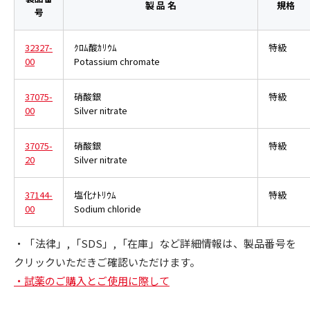
製 品 名
規格
号
32327-
ｸﾛﾑ酸ｶﾘｳﾑ
特級
00
Potassium chromate
37075-
硝酸銀
特級
00
Silver nitrate
37075-
硝酸銀
特級
20
Silver nitrate
37144-
塩化ﾅﾄﾘｳﾑ
特級
00
Sodium chloride
・「法律」,「SDS」,「在庫」など詳細情報は、製品番号を
クリックいただきご確認いただけます。
・試薬のご購入とご使用に際して