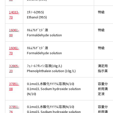
14033-
ｴﾀﾉｰﾙ(99.5)
特級
70
Ethanol (99.5)
16061-
ﾎﾙﾑｱﾙﾃﾞﾋﾄﾞ液
特級
00
Formaldehyde solution
16061-
ﾎﾙﾑｱﾙﾃﾞﾋﾄﾞ液
特級
70
Formaldehyde solution
32805-
ﾌｪﾉｰﾙﾌﾀﾚｲﾝ溶液(10g/L)
滴定用
23
Phenolphthalein solution (10g/L)
指示薬
37851-
0.1mol/L水酸化ﾅﾄﾘｳﾑ溶液(N/10)
容量分
08
0.1mol/L Sodium hydroxide solution
析用滴
(N/10)
定液
37851-
0.1mol/L水酸化ﾅﾄﾘｳﾑ溶液(N/10)
容量分
76
0.1mol/L Sodium hydroxide solution
析用滴