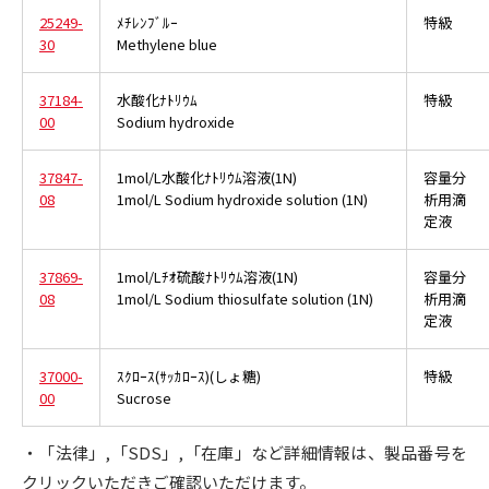
25249-
ﾒﾁﾚﾝﾌﾞﾙｰ
特級
30
Methylene blue
37184-
水酸化ﾅﾄﾘｳﾑ
特級
00
Sodium hydroxide
37847-
1mol/L水酸化ﾅﾄﾘｳﾑ溶液(1N)
容量分
08
1mol/L Sodium hydroxide solution (1N)
析用滴
定液
37869-
1mol/Lﾁｵ硫酸ﾅﾄﾘｳﾑ溶液(1N)
容量分
08
1mol/L Sodium thiosulfate solution (1N)
析用滴
定液
37000-
ｽｸﾛｰｽ(ｻｯｶﾛｰｽ)(しょ糖)
特級
00
Sucrose
・「法律」,「SDS」,「在庫」など詳細情報は、製品番号を
クリックいただきご確認いただけます。