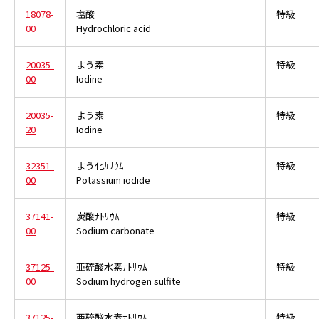
18078-
塩酸
特級
00
Hydrochloric acid
20035-
よう素
特級
00
Iodine
20035-
よう素
特級
20
Iodine
32351-
よう化ｶﾘｳﾑ
特級
00
Potassium iodide
37141-
炭酸ﾅﾄﾘｳﾑ
特級
00
Sodium carbonate
37125-
亜硫酸水素ﾅﾄﾘｳﾑ
特級
00
Sodium hydrogen sulfite
37125-
亜硫酸水素ﾅﾄﾘｳﾑ
特級