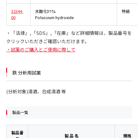
32344-
水酸化ｶﾘｳﾑ
特級
00
Potassium hydroxide
・「法律」,「SDS」,「在庫」など詳細情報は、製品番号を
クリックいただきご確認いただけます。
・試薬のご購入とご使用に際して
鉄 分析用試薬
(分析対象)清酒、合成清酒 等
製品一覧
製品番
製 品 名
規格