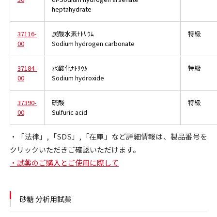
heptahydrate
37116-
炭酸水素ﾅﾄﾘｳﾑ
特級
00
Sodium hydrogen carbonate
37184-
水酸化ﾅﾄﾘｳﾑ
特級
00
Sodium hydroxide
37390-
硫酸
特級
00
Sulfuric acid
・「法律」,「SDS」,「在庫」など詳細情報は、製品番号を
クリックいただきご確認いただけます。
・試薬のご購入とご使用に際して
砂糖 分析用試薬