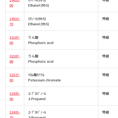
00
Ethanol (99.5)
14033-
ｴﾀﾉｰﾙ(99.5)
特級
70
Ethanol (99.5)
32187-
りん酸
特級
00
Phosphoric acid
32187-
りん酸
特級
86
Phosphoric acid
32327-
ｸﾛﾑ酸ｶﾘｳﾑ
特級
00
Potassium chromate
32435-
2-ﾌﾟﾛﾊﾟﾉｰﾙ
特級
00
2-Propanol
32435-
2-ﾌﾟﾛﾊﾟﾉｰﾙ
特級
70
2-Propanol