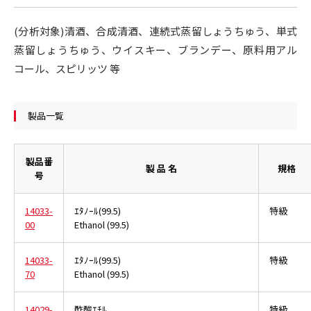
(分析対象)清酒、合成清酒、連続式蒸留しょうちゅう、単式
蒸留しょうちゅう、ウイスキー、ブランデー、原料用アル
コール、スピリッツ 等
製品一覧
製品番
製 品 名
規格
号
14033-
ｴﾀﾉｰﾙ(99.5)
特級
00
Ethanol (99.5)
14033-
ｴﾀﾉｰﾙ(99.5)
特級
70
Ethanol (99.5)
14029-
酢酸ｴﾁﾙ
特級