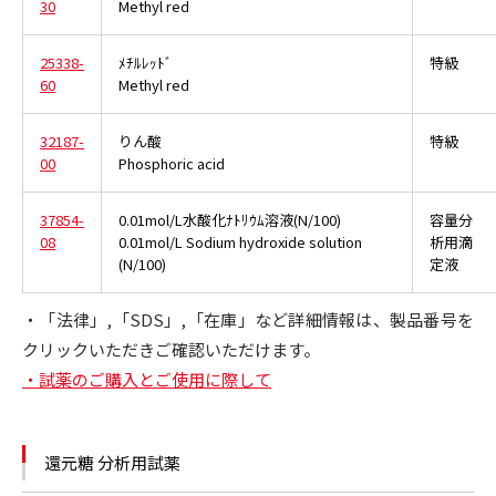
30
Methyl red
25338-
ﾒﾁﾙﾚｯﾄﾞ
特級
60
Methyl red
32187-
りん酸
特級
00
Phosphoric acid
37854-
0.01mol/L水酸化ﾅﾄﾘｳﾑ溶液(N/100)
容量分
08
0.01mol/L Sodium hydroxide solution
析用滴
(N/100)
定液
・「法律」,「SDS」,「在庫」など詳細情報は、製品番号を
クリックいただきご確認いただけます。
・試薬のご購入とご使用に際して
還元糖 分析用試薬