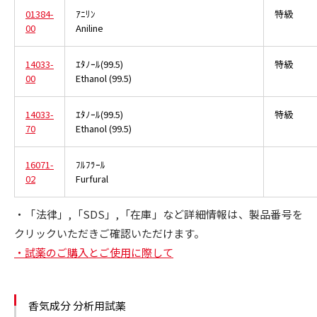
01384-
ｱﾆﾘﾝ
特級
00
Aniline
14033-
ｴﾀﾉｰﾙ(99.5)
特級
00
Ethanol (99.5)
14033-
ｴﾀﾉｰﾙ(99.5)
特級
70
Ethanol (99.5)
16071-
ﾌﾙﾌﾗｰﾙ
02
Furfural
・「法律」,「SDS」,「在庫」など詳細情報は、製品番号を
クリックいただきご確認いただけます。
・試薬のご購入とご使用に際して
香気成分 分析用試薬