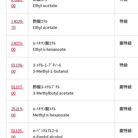
00
Ethyl acetate
14029-
酢酸ｴﾁﾙ
特級
70
Ethyl acetate
14073-
n-ﾍｷｻﾝ酸ｴﾁﾙ
鹿特級
00
Ethyl n-hexanoate
01336-
3-ﾒﾁﾙ-1-ﾌﾞﾀﾉｰﾙ
特級
00
3-Methyl-1-butanol
01337-
酢酸3-ﾒﾁﾙﾌﾞﾁﾙ
鹿特級
00
3-Methylbutyl acetate
25219-
n-ﾍｷｻﾝ酸ﾒﾁﾙ
鹿特級
00
Methyl n-hexanoate
01335-
n-ﾍﾟﾝﾁﾙｱﾙｺｰﾙ
鹿特級
00
n-Pentyl alcohol