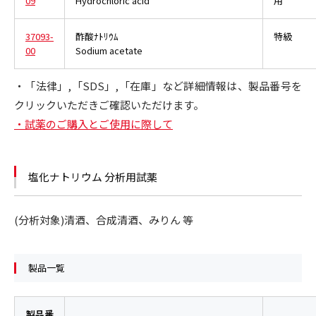
09
Hydrochloric acid
用
37093-
酢酸ﾅﾄﾘｳﾑ
特級
00
Sodium acetate
・「法律」,「SDS」,「在庫」など詳細情報は、製品番号を
クリックいただきご確認いただけます。
・試薬のご購入とご使用に際して
塩化ナトリウム 分析用試薬
(分析対象)清酒、合成清酒、みりん 等
製品一覧
製品番