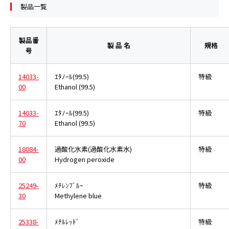
製品一覧
製品番
製 品 名
規格
号
14033-
ｴﾀﾉｰﾙ(99.5)
特級
00
Ethanol (99.5)
14033-
ｴﾀﾉｰﾙ(99.5)
特級
70
Ethanol (99.5)
18084-
過酸化水素(過酸化水素水)
特級
00
Hydrogen peroxide
25249-
ﾒﾁﾚﾝﾌﾞﾙｰ
特級
30
Methylene blue
25338-
ﾒﾁﾙﾚｯﾄﾞ
特級