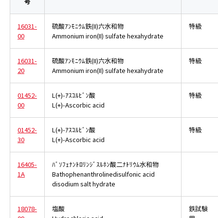
号
16031-
硫酸ｱﾝﾓﾆｳﾑ鉄(II)六水和物
特級
00
Ammonium iron(II) sulfate hexahydrate
16031-
硫酸ｱﾝﾓﾆｳﾑ鉄(II)六水和物
特級
20
Ammonium iron(II) sulfate hexahydrate
01452-
L(+)-ｱｽｺﾙﾋﾞﾝ酸
特級
00
L(+)-Ascorbic acid
01452-
L(+)-ｱｽｺﾙﾋﾞﾝ酸
特級
30
L(+)-Ascorbic acid
16405-
ﾊﾞｿﾌｪﾅﾝﾄﾛﾘﾝｼﾞｽﾙﾎﾝ酸二ﾅﾄﾘｳﾑ水和物
1A
Bathophenanthrolinedisulfonic acid
disodium salt hydrate
18078-
塩酸
鉄試験