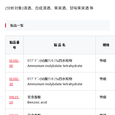
(分析対象)清酒、合成清酒、果実酒、甘味果実酒 等
製品一覧
製品番
製 品 名
規格
号
01301-
ﾓﾘﾌﾞﾃﾞﾝ(VI)酸ｱﾝﾓﾆｳﾑ四水和物
特級
00
Ammonium molybdate tetrahydrate
01301-
ﾓﾘﾌﾞﾃﾞﾝ(VI)酸ｱﾝﾓﾆｳﾑ四水和物
特級
20
Ammonium molybdate tetrahydrate
04115-
安息香酸
特級
10
Benzoic acid