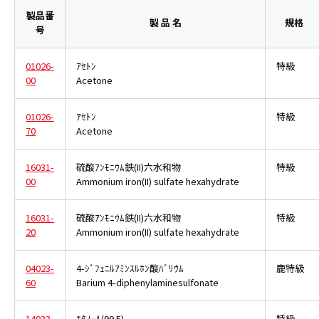
製品番
製 品 名
規格
号
01026-
ｱｾﾄﾝ
特級
00
Acetone
01026-
ｱｾﾄﾝ
特級
70
Acetone
16031-
硫酸ｱﾝﾓﾆｳﾑ鉄(II)六水和物
特級
00
Ammonium iron(II) sulfate hexahydrate
16031-
硫酸ｱﾝﾓﾆｳﾑ鉄(II)六水和物
特級
20
Ammonium iron(II) sulfate hexahydrate
04023-
4-ｼﾞﾌｪﾆﾙｱﾐﾝｽﾙﾎﾝ酸ﾊﾞﾘｳﾑ
鹿特級
60
Barium 4-diphenylaminesulfonate
14033-
ｴﾀﾉｰﾙ(99.5)
特級