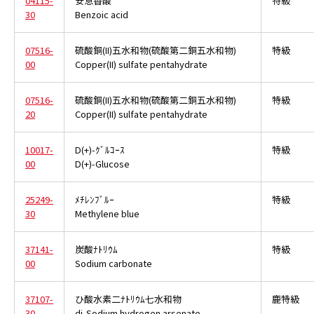
04115-
安息香酸
特級
30
Benzoic acid
07516-
硫酸銅(II)五水和物(硫酸第二銅五水和物)
特級
00
Copper(II) sulfate pentahydrate
07516-
硫酸銅(II)五水和物(硫酸第二銅五水和物)
特級
20
Copper(II) sulfate pentahydrate
10017-
D(+)-ｸﾞﾙｺｰｽ
特級
00
D(+)-Glucose
25249-
ﾒﾁﾚﾝﾌﾞﾙｰ
特級
30
Methylene blue
37141-
炭酸ﾅﾄﾘｳﾑ
特級
00
Sodium carbonate
37107-
ひ酸水素二ﾅﾄﾘｳﾑ七水和物
鹿特級
30
di-Sodium hydrogen arsenate