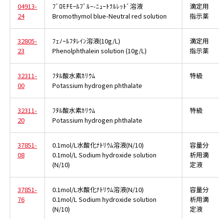
04913-
ﾌﾞﾛﾓﾁﾓｰﾙﾌﾞﾙｰ-ﾆｭｰﾄﾗﾙﾚｯﾄﾞ溶液
滴定用
24
Bromothymol blue-Neutral red solution
指示薬
32805-
ﾌｪﾉｰﾙﾌﾀﾚｲﾝ溶液(10g/L)
滴定用
23
Phenolphthalein solution (10g/L)
指示薬
32311-
ﾌﾀﾙ酸水素ｶﾘｳﾑ
特級
00
Potassium hydrogen phthalate
32311-
ﾌﾀﾙ酸水素ｶﾘｳﾑ
特級
20
Potassium hydrogen phthalate
37851-
0.1mol/L水酸化ﾅﾄﾘｳﾑ溶液(N/10)
容量分
08
0.1mol/L Sodium hydroxide solution
析用滴
(N/10)
定液
37851-
0.1mol/L水酸化ﾅﾄﾘｳﾑ溶液(N/10)
容量分
76
0.1mol/L Sodium hydroxide solution
析用滴
(N/10)
定液