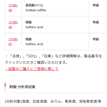
37285-
亜硫酸ﾅﾄﾘｳﾑ
特級
00
Sodium sulfite
37390-
硫酸
特級
00
Sulfuric acid
37390-
硫酸
特級
87
Sulfuric acid
・「法律」,「SDS」,「在庫」など詳細情報は、製品番号を
クリックいただきご確認いただけます。
・試薬のご購入とご使用に際して
酢酸 分析用試薬
(分析対象)清酒、合成清酒、みりん、果実酒、甘味果実酒 等