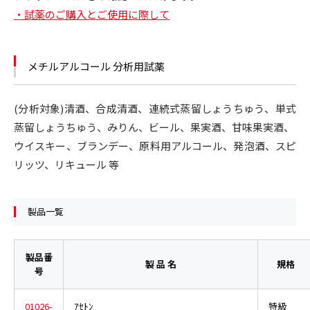
・試薬のご購入とご使用に際して
メチルアルコール 分析用試薬
(分析対象)清酒、合成清酒、連続式蒸留しょうちゅう、単式
蒸留しょうちゅう、みりん、ビール、果実酒、甘味果実酒、
ウイスキー、ブランデー、原料用アルコール、発泡酒、スピ
リッツ、リキュール 等
製品一覧
製品番
製 品 名
規格
号
01026-
ｱｾﾄﾝ
特級