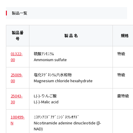
製品一覧
製品番
製 品 名
規格
号
01322-
硫酸ｱﾝﾓﾆｳﾑ
特級
00
Ammonium sulfate
25009-
塩化ﾏｸﾞﾈｼｳﾑ六水和物
特級
00
Magnesium chloride hexahydrate
25043-
L(-)-りんご酸
鹿特級
30
L(-)-Malic acid
100499-
ﾆｺﾁﾝｱﾐﾄﾞｱﾃﾞﾆﾝｼﾞﾇｸﾚｵﾁﾄﾞ
N
Nicotinamide adenine dinucleotide (β-
NAD)