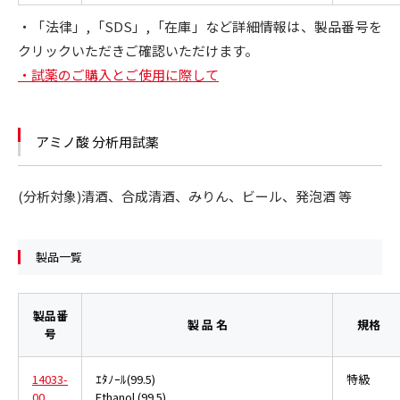
・「法律」,「SDS」,「在庫」など詳細情報は、製品番号を
クリックいただきご確認いただけます。
・試薬のご購入とご使用に際して
アミノ酸 分析用試薬
(分析対象)清酒、合成清酒、みりん、ビール、発泡酒 等
製品一覧
製品番
製 品 名
規格
号
14033-
ｴﾀﾉｰﾙ(99.5)
特級
00
Ethanol (99.5)