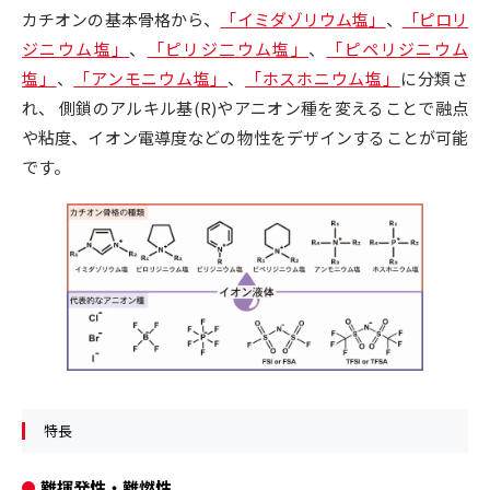
カチオンの基本骨格から、
「イミダゾリウム塩」
、
「ピロリ
ジニウム塩」
、
「ピリジ二ウム塩」
、
「ピペリジニウム
塩」
、
「アンモニウム塩」
、
「ホスホニウム塩」
に分類さ
れ、 側鎖のアルキル基(R)やアニオン種を変えることで融点
や粘度、イオン電導度などの物性をデザインすることが可能
です。
特長
難揮発性・難燃性