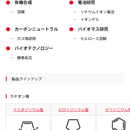
●
有機合成
●
電池研究
― 溶媒
― リチウムイオン電池
― イオンゲル
●
カーボンニュートラル
●
バイオマス研究
― ガス吸収剤
― セルロース溶解
●
バイオテクノロジー
― 酵素反応
製品ラインアップ
カチオン種
イミダゾリウム塩
ピロリジニウム塩
ピリジ二ウム