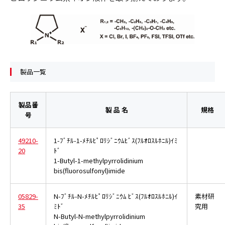
製品一覧
製品番
製 品 名
規格
号
49210-
1-ﾌﾞﾁﾙ-1-ﾒﾁﾙﾋﾟﾛﾘｼﾞﾆｳﾑﾋﾞｽ(ﾌﾙｵﾛｽﾙﾎﾆﾙ)ｲﾐ
20
ﾄﾞ
1-Butyl-1-methylpyrrolidinium
bis(fluorosulfonyl)imide
05829-
N-ﾌﾞﾁﾙ-N-ﾒﾁﾙﾋﾟﾛﾘｼﾞﾆｳﾑ ﾋﾞｽ(ﾌﾙｵﾛｽﾙﾎﾆﾙ)ｲ
素材研
35
ﾐﾄﾞ
究用
N-Butyl-N-methylpyrrolidinium