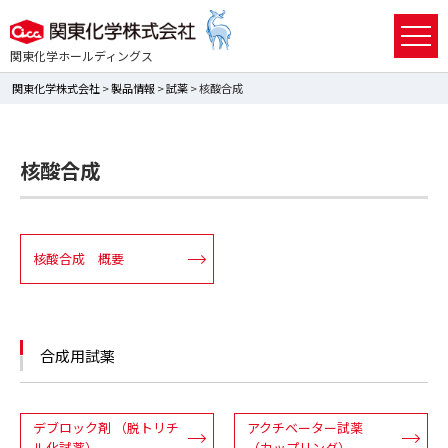
関東化学ホールディングス
関東化学株式会社
>
製品情報
>
試薬
> 核酸合成
核酸合成
核酸合成 概要
合成用試薬
デブロック剤 （脱トリチ
アクチベーター試薬
ル化試薬）
（カップリング）