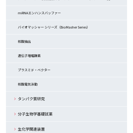
miRNAエンハンスバッファー
バイオマッシャー シリーズ（BioMasher Series）
核酸抽出
遺伝子増幅酵素
プラスミド・ベクター
核酸電気泳動
タンパク質研究
分子生物学基礎試薬
生化学関連装置