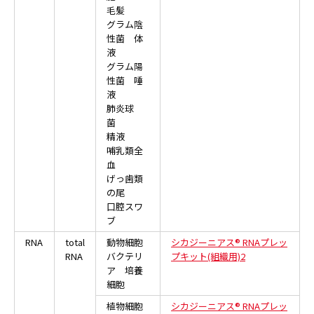
毛髪
グラム陰
性菌 体
液
グラム陽
性菌 唾
液
肺炎球
菌
精液
哺乳類全
血
げっ歯類
の尾
口腔スワ
ブ
RNA
total
動物細胞
シカジーニアス® RNAプレッ
RNA
バクテリ
プキット(組織用)2
ア 培養
細胞
植物細胞
シカジーニアス® RNAプレッ