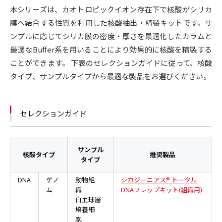
本シリーズは、カオトロピックイオン存在下で核酸がシリカ
膜へ結合する性質を利用した核酸抽出・精製キットです。サ
ンプルに応じてシリカ膜の密度・厚さを最適化したカラムと
最適なBuffer系を用いることにより効果的に核酸を精製する
ことができます。 下表のセレクションガイドに従って、核酸
タイプ、サンプルタイプから最適な製品をお選びください。
セレクションガイド
サンプル
核酸タイプ
推奨製品
タイプ
DNA
ゲノ
動物組
シカジーニアス® トータル
ム
織
DNAプレップキット(組織用)
白血球層
培養細
胞