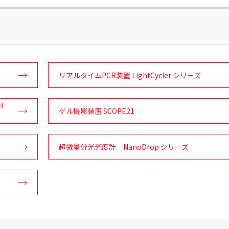
リアルタイムPCR装置 LightCycler シリーズ
l
ゲル撮影装置 SCOPE21
超微量分光光度計 NanoDrop シリーズ