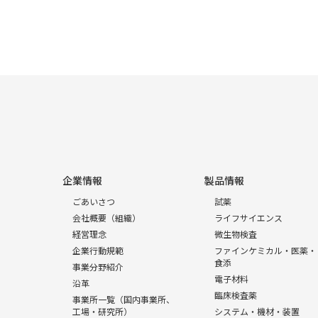
企業情報
製品情報
ごあいさつ
試薬
会社概要（組織）
ライフサイエンス
経営理念
微生物検査
企業行動規範
ファインケミカル・医薬・
食添
事業分野紹介
電子材料
沿革
臨床検査薬
事業所一覧（国内事業所、
工場・研究所）
システム・機材・装置