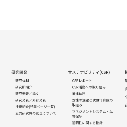
研究開発
サステナビリティ(CSR)
研究体制
CSRレポート
研究所紹介
CSR活動への取り組み
研究発表／論文
推進体制
研究発表／外部発表
女性の活躍と次世代育成の
取組み
技術紹介(特集ページ一覧)
マネジメントシステム・品
公的研究費の管理について
質保証
透明性に関する指針