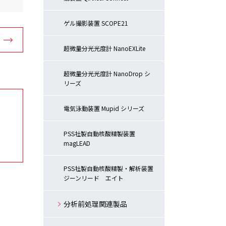
ゲル撮影装置 SCOPE21
超微量分光光度計 NanoEXLite
超微量分光光度計 NanoDrop シ
リーズ
電気泳動装置 Mupid シリーズ
PSS社製自動核酸精製装置
magLEAD
PSS社製自動核酸精製・解析装置
ジーンリード エイト
分析前処理関連製品