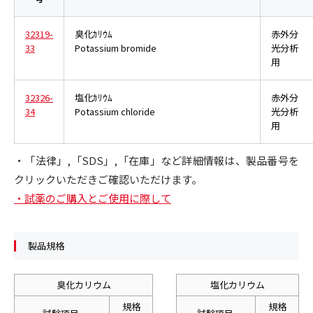
32319-
臭化ｶﾘｳﾑ
赤外分
33
Potassium bromide
光分析
用
32326-
塩化ｶﾘｳﾑ
赤外分
34
Potassium chloride
光分析
用
・「法律」,「SDS」,「在庫」など詳細情報は、製品番号を
クリックいただきご確認いただけます。
・試薬のご購入とご使用に際して
製品規格
臭化カリウム
塩化カリウム
規格
規格