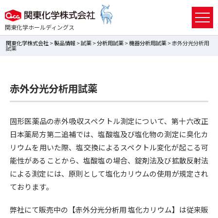
関東化学ホールディングス
関東化学株式会社
>
製品情報
>
試薬
>
分析用試薬
>
機器分析用試薬
> 赤外分光分析用
試薬
赤外分光分析用試薬
固形医薬品の赤外吸収スペクトル測定について、第十六改正
日本薬局方第二追補では、塩酸塩及び塩化物の測定に臭化カ
リウムを用いた際、塩交換によるスペクトル変化が起こる可
能性があることから、塩酸塩の場合、錠剤法及び拡散反射法
による測定には、原則として塩化カリウムの使用が規定され
ております。
弊社にて販売中の【赤外分光分析用 塩化カリウム】は従来販