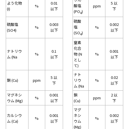
よう化物
0.01
5 以
酸塩
%
ppm
(I)
以下
下
(PO
)
4
硫酸
硫酸塩
0.003
0.002
塩
%
%
(SO4)
以下
以下
(SO
)
4
窒素
化合
ナトリウ
0.1
0.001
%
物 (N
%
ム (Na
以下
以下
とし
て)
ナト
5 以
0.02
銅 (Cu)
ppm
リウ
%
下
以下
ム (Na
マグネシ
0.001
銅
2 以
%
ppm
ウム (Mg)
以下
(Cu)
下
マグ
カルシウ
0.001
ネシ
0.002
%
%
ム (Ca)
以下
ウム
以下
(Mg)