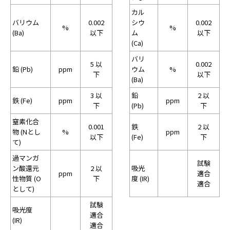
カル
バリウム
0.002
シウ
0.002
%
%
(Ba)
以下
ム
以下
(Ca)
バリ
5 以
0.002
鉛 (Pb)
ppm
ウム
%
下
以下
(Ba)
3 以
鉛
2 以
鉄 (Fe)
ppm
ppm
下
(Pb)
下
窒素化合
0.001
鉄
2 以
物 (Nとし
%
ppm
以下
(Fe)
下
て)
過マンガ
試験
ン酸還元
2 以
吸光
ppm
適合
性物質 (O
下
度 (IR)
適合
として)
試験
吸光度
適合
(IR)
適合