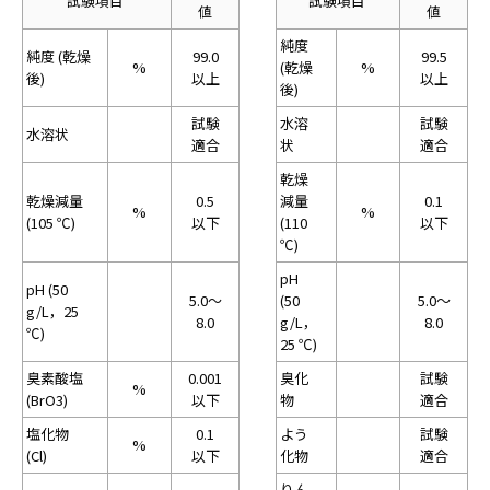
試験項目
試験項目
値
値
純度
純度 (乾燥
99.0
99.5
%
(乾燥
%
後)
以上
以上
後)
試験
水溶
試験
水溶状
適合
状
適合
乾燥
乾燥減量
0.5
減量
0.1
%
%
(105 ℃)
以下
(110
以下
℃)
pH
pH (50
5.0～
(50
5.0～
g/L，25
8.0
g/L，
8.0
℃)
25 ℃)
臭素酸塩
0.001
臭化
試験
%
(BrO3)
以下
物
適合
塩化物
0.1
よう
試験
%
(Cl)
以下
化物
適合
りん