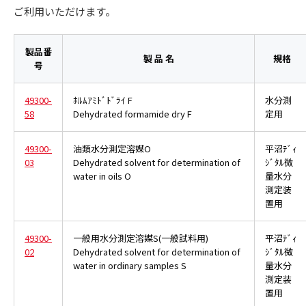
ご利用いただけます。
製品番
製 品 名
規格
号
49300-
ﾎﾙﾑｱﾐﾄﾞﾄﾞﾗｲ F
水分測
58
Dehydrated formamide dry F
定用
49300-
油類水分測定溶媒O
平沼ﾃﾞｨ
03
Dehydrated solvent for determination of
ｼﾞﾀﾙ微
water in oils O
量水分
測定装
置用
49300-
一般用水分測定溶媒S(一般試料用)
平沼ﾃﾞｨ
02
Dehydrated solvent for determination of
ｼﾞﾀﾙ微
water in ordinary samples S
量水分
測定装
置用