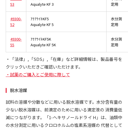
53
Aqualyte KF 3
定用
49300-
ｱｸｱﾗｲﾄKF5
水分測
52
Aqualyte KF 5
定用
49300-
ｱｸｱﾗｲﾄKF5K
水分測
55
Aqualyte KF 5K
定用
・「法律」,「SDS」,「在庫」など詳細情報は、製品番号を
クリックいただきご確認いただけます。
・試薬のご購入とご使用に際して
脱水溶媒
試料の溶媒や分散などに用いる脱水溶媒です。水分含有量の
少ない脱水溶媒は、前滴定のために用いる滴定液の 消費量低
減につながります。「1-ヘキサノールドライ H」は、油類中
の水分測定に用いるクロロホルムの塩素系溶媒の 代替として