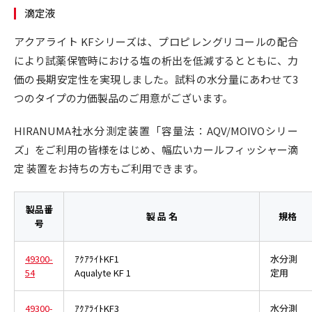
滴定液
アクアライト KFシリーズは、プロピレングリコールの配合
により試薬保管時における塩の析出を低減するとともに、力
価の長期安定性を実現しました。試料の水分量にあわせて3
つのタイプの力価製品のご用意がございます。
HIRANUMA社水分測定装置「容量法：AQV/MOIVOシリー
ズ」をご利用の皆様をはじめ、幅広いカールフィッシャー滴
定 装置をお持ちの方もご利用できます。
製品番
製 品 名
規格
号
49300-
ｱｸｱﾗｲﾄKF1
水分測
54
Aqualyte KF 1
定用
49300-
ｱｸｱﾗｲﾄKF3
水分測