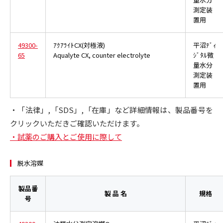
測定装
置用
49300-
ｱｸｱﾗｲﾄCX(対極液)
平沼ﾃﾞｨ
65
Aqualyte CX, counter electrolyte
ｼﾞﾀﾙ微
量水分
測定装
置用
・「法律」,「SDS」,「在庫」など詳細情報は、製品番号を
クリックいただきご確認いただけます。
・試薬のご購入とご使用に際して
脱水溶媒
製品番
製 品 名
規格
号