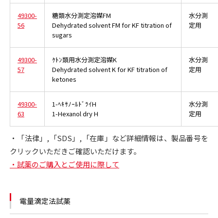
49300-
糖類水分測定溶媒FM
水分測
56
Dehydrated solvent FM for KF titration of
定用
sugars
49300-
ｹﾄﾝ類用水分測定溶媒K
水分測
57
Dehydrated solvent K for KF titration of
定用
ketones
49300-
1-ﾍｷｻﾉｰﾙﾄﾞﾗｲH
水分測
63
1-Hexanol dry H
定用
・「法律」,「SDS」,「在庫」など詳細情報は、製品番号を
クリックいただきご確認いただけます。
・試薬のご購入とご使用に際して
電量滴定法試薬