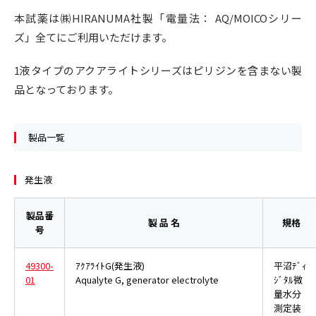
本試薬は㈱HIRANUMA社製「電量法： AQ/MOICOシリー
ズ」全てにご利用いただけます。
1液タイプのアクアライトシリーズはピリジンを含まない製
品となっております。
製品一覧
発生液
製品番
製 品 名
規格
号
49300-
ｱｸｱﾗｲﾄG(発生液)
平沼ﾃﾞｨ
01
Aqualyte G, generator electrolyte
ｼﾞﾀﾙ微
量水分
測定装