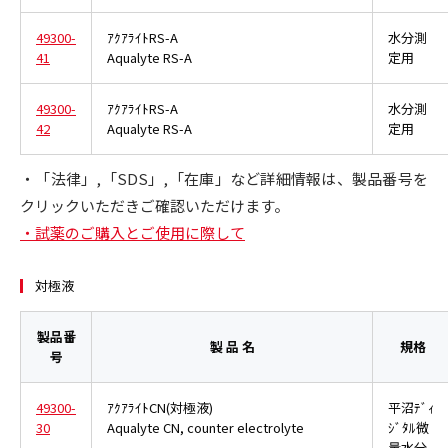
49300-
ｱｸｱﾗｲﾄRS-A
水分測
41
Aqualyte RS-A
定用
49300-
ｱｸｱﾗｲﾄRS-A
水分測
42
Aqualyte RS-A
定用
・「法律」,「SDS」,「在庫」など詳細情報は、製品番号を
クリックいただきご確認いただけます。
・試薬のご購入とご使用に際して
対極液
製品番
製 品 名
規格
号
49300-
ｱｸｱﾗｲﾄCN(対極液)
平沼ﾃﾞｨ
30
Aqualyte CN, counter electrolyte
ｼﾞﾀﾙ微
量水分