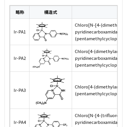
略称
構造式
Chloro[N-[4-(dimethylam
Ir-PA1
pyridinecarboxamidato]
(pentamethylcyclopentadi
Chloro[4-(dimethylamino
Ir-PA2
pyridinecarboxamidato]
(pentamethylcyclopentadi
Chloro[4-(dimethylamino
Ir-PA3
(pentamethylcyclopentadi
Chloro[N-[4-(trifluorome
Ir-PA4
pyridinecarboxamidato]