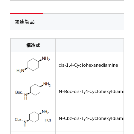
関連製品
構造式
製
cis
-1,4-Cyclohexanediamine
N
-Boc-
cis
-1,4-Cyclohexyldiamine
N
-Cbz-
cis
-1,4-Cyclohexyldiamine h