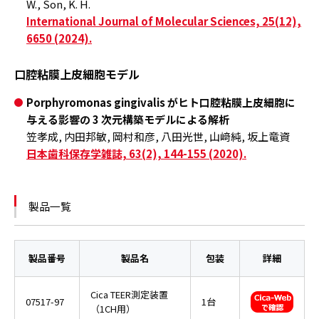
W., Son, K. H.
International Journal of Molecular Sciences, 25(12),
6650 (2024).
口腔粘膜上皮細胞モデル
Porphyromonas gingivalis がヒト口腔粘膜上皮細胞に
与える影響の 3 次元構築モデルによる解析
笠孝成, 内田邦敏, 岡村和彦, 八田光世, 山﨑純, 坂上竜資
日本歯科保存学雑誌, 63(2), 144-155 (2020).
製品一覧
製品番号
製品名
包装
詳細
Cica
TEER
測定装置
07517-97
1台
（
1CH
用）