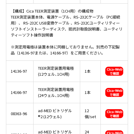
【構成】Cica TEER測定装置（1CH用）の構成物
TEER測定装置本体、電源ケーブル、RS-232Cケーブル（PC接続
用）、 RS-232C USB変換ケーブル 、RS-232Cユーティリティー
ソフトインストーラーディスク、抵抗計取扱説明書、ユーティリ
ティーソフト操作説明書
※測定用電極は装置本体に同梱しておりません。別売の下記製
品（14136-97または、14166-97）をご用意ください。
TEER測定装置用電極
14136-97
1本
(12ウェル､1CH用)
TEER測定装置用電極
14166-97
1本
(24ウェル､1CH用)
ad-MED
ビトリゲル
12
08363-96
®2
(12ウェル)
個/set
ad-MED ビトリゲル
24