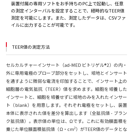
装置付属の専用ソフトをお手持ちのPC上で起動し、任意
の測定インターバルを設定することで、経時的なTEER値
測定を可能にします。また、測定したデータは、CSVファ
イルに出力することが可能です。
TEER値の測定方法
セルカルチャーインサート（ad-MED ビトリゲル®2）の内・
外に専用電極のプローブ部分をセットし、培地とインサート
を通すように微弱な電流を印加することで、インサート上の
細胞層の電気抵抗（TEER）値を求めます。細胞を培養した
インサートと、細胞を培養せずに培地のみを入れたインサー
ト（blank）を用意します。それぞれ電極をセットし、装置
本体に表示された値を差分を算出します（全抵抗値 - ブラン
ク抵抗値）。表示値の単位は、Ωです。これに有効膜面積を
2
乗じた単位膜面積抵抗値（Ω・cm
）がTEER値のデータとな