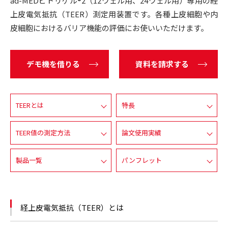
ad-MEDビトリゲル®2（12ウェル用、24ウェル用）専用の経
上皮電気抵抗（TEER）測定用装置です。各種上皮細胞や内
皮細胞におけるバリア機能の評価にお使いいただけます。
デモ機を借りる
資料を請求する
TEERとは
特長
TEER値の測定方法
論文使用実績
製品一覧
パンフレット
経上皮電気抵抗（TEER）とは