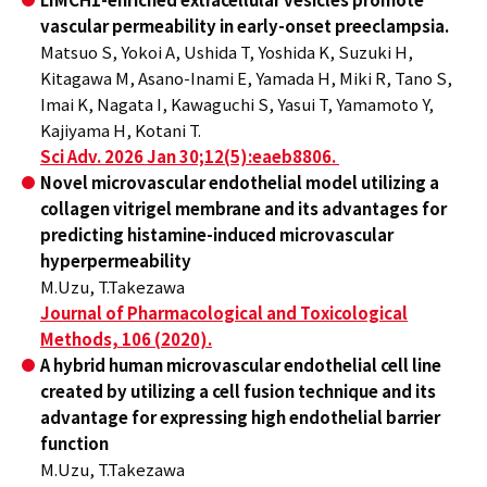
vascular permeability in early-onset preeclampsia.
Matsuo S, Yokoi A, Ushida T, Yoshida K, Suzuki H,
Kitagawa M, Asano-Inami E, Yamada H, Miki R, Tano S,
Imai K, Nagata I, Kawaguchi S, Yasui T, Yamamoto Y,
Kajiyama H, Kotani T.
Sci Adv. 2026 Jan 30;12(5):eaeb8806.
Novel microvascular endothelial model utilizing a
collagen vitrigel membrane and its advantages for
predicting histamine-induced microvascular
hyperpermeability
M.Uzu, T.Takezawa
Journal of Pharmacological and Toxicological
Methods,
106 (2020).
A hybrid human microvascular endothelial cell line
created by utilizing a cell fusion technique and its
advantage for expressing high endothelial barrier
function
M.Uzu, T.Takezawa