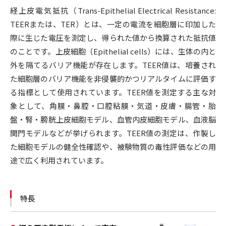
経上皮電気抵抗（
Trans-Epithelial Electrical Resistance:
TEER
または、
TER
）とは、一定の電流を細胞層に印加した
際に生じた電圧を測定し、得られた値から換算された抵抗値
のことです。上皮細胞（Epithelial cells）には、生体の内と
外を隔てるバリア機能が存在します。TEER値は、培養され
た細胞層のバリア機能を非侵襲的かつリアルタイムに評価す
る指標として使用されています。TEER値を測定する主な対
象として、角膜・鼻腔・口腔粘膜・気道・皮膚・腸管・胎
盤・腎・膀胱上皮細胞モデル、血管内皮細胞モデル、血液脳
関門モデルなどが挙げられます。TEER値の測定は、作製し
た細胞モデルの健全性確認や、被験物質の毒性評価などの用
途で広く利用されています。
特長