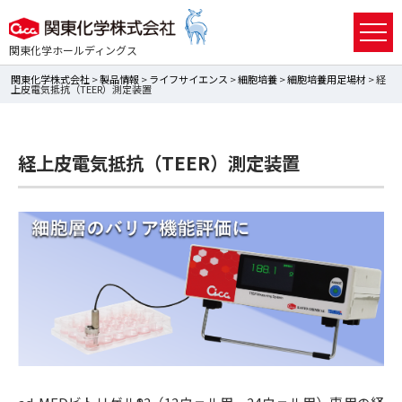
関東化学ホールディングス
関東化学株式会社
>
製品情報
>
ライフサイエンス
>
細胞培養
>
細胞培養用足場材
> 経
上皮電気抵抗（TEER）測定装置
経上皮電気抵抗（TEER）測定装置