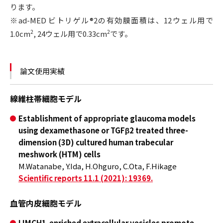
ります。
※ad-MED ビトリゲル®2の有効膜面積は、12ウェル用で
2
2
1.0cm
, 24ウェル用で0.33cm
です。
論文使用実績
線維柱帯細胞モデル
Establishment of appropriate glaucoma models
using dexamethasone or TGFβ2 treated three-
dimension (3D) cultured human trabecular
meshwork (HTM) cells
M.Watanabe, Y.Ida, H.Ohguro, C.Ota, F.Hikage
Scientific reports
11.1 (2021): 19369.
血管内皮細胞モデル
LIMCH1-enriched extracellular vesicles promote