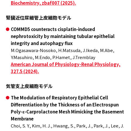
Biochemistry, zbaf007 (2025).
腎臓近位尿細管上皮細胞モデル
COMMD5 counteracts cisplatin-induced
nephrotoxicity by maintaining tubular epithelial
integrity and autophagy flux
M.Ogasawara-Nosoko, H.Matsuda, J.Ikeda, M.Abe,
Y.Masuhiro, M.Endo, P.Hamet, J.Tremblay
American Journal of Physiology-Renal Physiology,
327.5 (2024).
気管支上皮細胞モデル
The Modulation of Respiratory Epithelial Cell
Differentiation by the Thickness of an Electrospun
Poly-ε-Carprolactone Mesh Mimicking the Basement
Membrane
Choi, S. Y., Kim, H. J., Hwang, S., Park, J., Park, J., Lee, J.