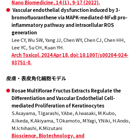
Nano Biomedicine, 14 (1), 9-17 (2022).
Vascular endothelial dysfunction induced by 3-
bromofluoranthene via MAPK-mediated-NFκB pro-
inflammatory pathway and intracellular ROS
generation
Lee CY, Wu SW, Yang JJ, Chen WY, Chen CJ, Chen HH,
Lee YC, Su CH, Kuan YH.
Arch Toxicol. 2024 Apr 18. doi: 10.1007/s00204-024-
03751-0.
皮膚・表皮角化細胞モデル
Rosae Multiflorae Fructus Extracts Regulate the
Differentiation and Vascular Endothelial Cell-
mediated Proliferation of Keratinocytes
S.Asayama, T.Igarashi, Y.Abe, A.Iwasaki, M.Kubo,
A.Ikeda, K.Akiyama, T.Okamoto, M.Yagi, Y.Niki, H.Ando,
M.Ichihashi, K.Mizutani
Bioscience, Biotechnology, and