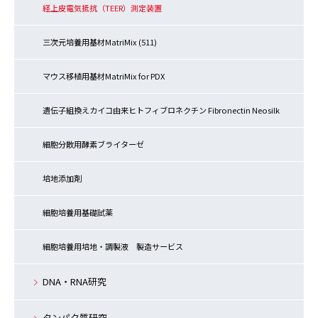
経上皮電気抵抗（TEER）測定装置
三次元培養用基材MatriMix (511)
マウス移植用基材MatriMix for PDX
遺伝子組換えカイコ由来ヒトフィブロネクチン Fibronectin Neosilk
細胞分散用酵素ブライターゼ
培地添加剤
細胞培養用基礎試薬
細胞培養用培地・調製液 製造サービス
DNA・RNA研究
タンパク質研究