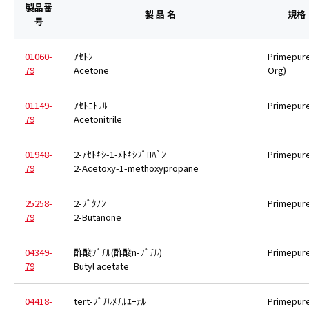
製品番
製 品 名
規格
号
01060-
ｱｾﾄﾝ
Primepur
79
Acetone
Org)
01149-
ｱｾﾄﾆﾄﾘﾙ
Primepur
79
Acetonitrile
01948-
2-ｱｾﾄｷｼ-1-ﾒﾄｷｼﾌﾟﾛﾊﾟﾝ
Primepur
79
2-Acetoxy-1-methoxypropane
25258-
2-ﾌﾞﾀﾉﾝ
Primepur
79
2-Butanone
04349-
酢酸ﾌﾞﾁﾙ(酢酸n-ﾌﾞﾁﾙ)
Primepur
79
Butyl acetate
04418-
tert-ﾌﾞﾁﾙﾒﾁﾙｴｰﾃﾙ
Primepur