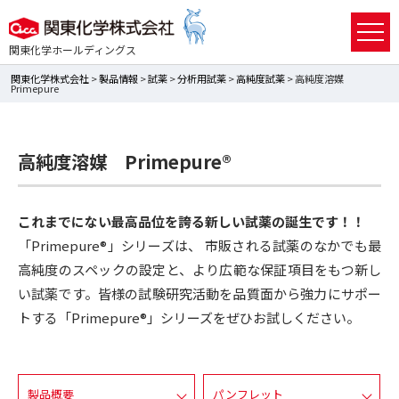
関東化学ホールディングス
関東化学株式会社
>
製品情報
>
試薬
>
分析用試薬
>
高純度試薬
> 高純度溶媒
Primepure
高純度溶媒 Primepure®
これまでにない最高品位を誇る新しい試薬の誕生です！！
「Primepure®」シリーズは、 市販される試薬のなかでも最
高純度のスペックの設定と、より広範な保証項目をもつ新し
い試薬です。皆様の試験研究活動を品質面から強力にサポー
トする「Primepure®」シリーズをぜひお試しください。
製品概要
パンフレット