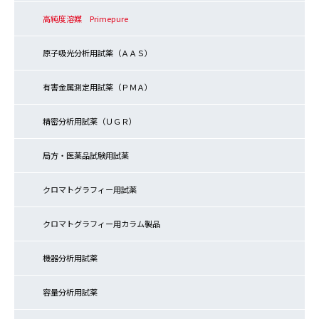
高純度溶媒 Primepure
原子吸光分析用試薬（ＡＡＳ）
有害金属測定用試薬（ＰＭＡ）
精密分析用試薬（ＵＧＲ）
局方・医薬品試験用試薬
クロマトグラフィー用試薬
クロマトグラフィー用カラム製品
機器分析用試薬
容量分析用試薬