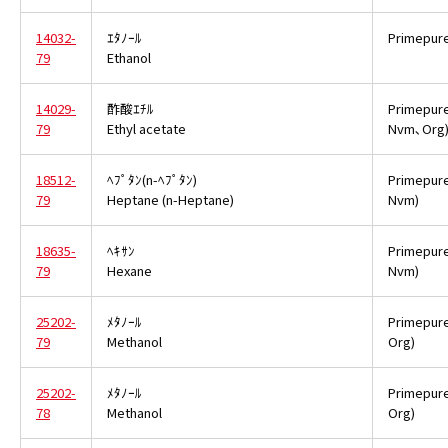
14032-
ｴﾀﾉｰﾙ
Primepur
79
Ethanol
14029-
酢酸ｴﾁﾙ
Primepur
79
Ethyl acetate
Nvm､Org
18512-
ﾍﾌﾟﾀﾝ(n-ﾍﾌﾟﾀﾝ)
Primepur
79
Heptane (n-Heptane)
Nvm)
18635-
ﾍｷｻﾝ
Primepur
79
Hexane
Nvm)
25202-
ﾒﾀﾉｰﾙ
Primepur
79
Methanol
Org)
25202-
ﾒﾀﾉｰﾙ
Primepur
78
Methanol
Org)