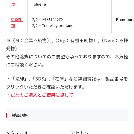
79
Toluene
31005-
2,2,4-ﾄﾘﾒﾁﾙﾍﾟﾝﾀﾝ
Primepur
78
2,2,4-Trimethylpentane
※（M：金属不純物）,（Org：有機不純物）,（Nvm：不揮
発物）
その他溶媒についてのご要望も承っておりますので、お気軽
にご相談ください。
・「法律」,「SDS」,「在庫」など詳細情報は、製品番号を
クリックいただきご確認いただけます。
・試薬のご購入とご使用に際して
製品規格
メタノール
アセトン