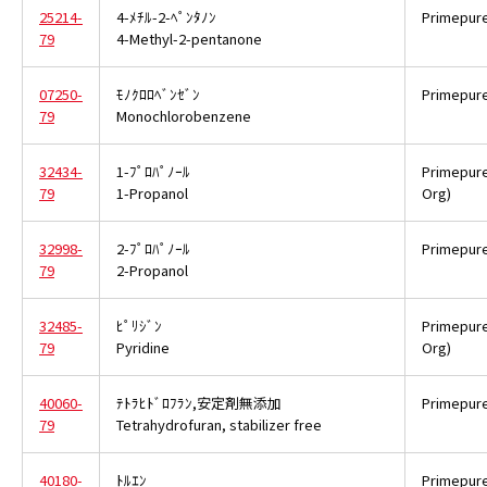
25214-
4-ﾒﾁﾙ-2-ﾍﾟﾝﾀﾉﾝ
Primepur
79
4-Methyl-2-pentanone
07250-
ﾓﾉｸﾛﾛﾍﾞﾝｾﾞﾝ
Primepur
79
Monochlorobenzene
32434-
1-ﾌﾟﾛﾊﾟﾉｰﾙ
Primepur
79
1-Propanol
Org)
32998-
2-ﾌﾟﾛﾊﾟﾉｰﾙ
Primepur
79
2-Propanol
32485-
ﾋﾟﾘｼﾞﾝ
Primepur
79
Pyridine
Org)
40060-
ﾃﾄﾗﾋﾄﾞﾛﾌﾗﾝ,安定剤無添加
Primepur
79
Tetrahydrofuran, stabilizer free
40180-
ﾄﾙｴﾝ
Primepur