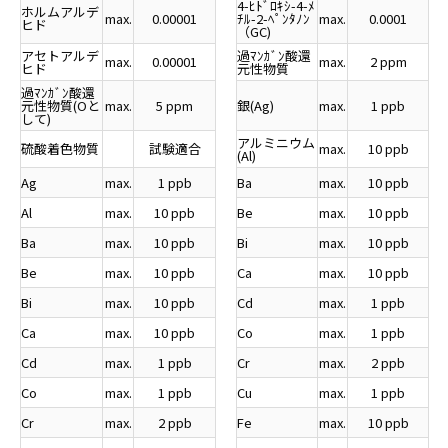
4-ﾋﾄﾞﾛｷｼ-4-ﾒ
ホルムアルデ
max.
0.00001
ﾁﾙ-2-ﾍﾟﾝﾀﾉﾝ
max.
0.0001
ヒド
（GC)
アセトアルデ
過ﾏﾝｶﾞﾝ酸還
max.
0.00001
max.
2 ppm
ヒド
元性物質
過ﾏﾝｶﾞﾝ酸還
元性物質(Oと
max.
5 ppm
銀(Ag)
max.
1 ppb
して)
アルミニウム
硫酸着色物質
試験適合
max.
10 ppb
(Al)
Ag
max.
1 ppb
Ba
max.
10 ppb
Al
max.
10 ppb
Be
max.
10 ppb
Ba
max.
10 ppb
Bi
max.
10 ppb
Be
max.
10 ppb
Ca
max.
10 ppb
Bi
max.
10 ppb
Cd
max.
1 ppb
Ca
max.
10 ppb
Co
max.
1 ppb
Cd
max.
1 ppb
Cr
max.
2 ppb
Co
max.
1 ppb
Cu
max.
1 ppb
Cr
max.
2 ppb
Fe
max.
10 ppb