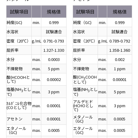
試験項目
規格値
試験項目
規格値
純度(GC)
min.
0.999
純度（GC)
min.
0.999
水溶状
試験適合
水溶状
試験適合
密度（20℃）
g/mL
0.791-0.793
密度（20℃）
g/mL
0.789-0.792
屈折率
1.327-1.330
屈折率
1.358-1.360
水分
max.
0.0003
水分
max.
0.002
不揮発物
max.
5 ppm
不揮発物
max.
1 ppm
酸(CH
COOH
酸(HCOOHと
3
max.
0.00002
max.
0.00001
して)
として)
塩基(NH
とし
塩基(NH
とし
3
3
max.
3 ppm
max.
5 ppm
て)
て)
アルデヒド
ｶﾙﾎﾞﾆﾙ化合物
max.
0.00001
(HCHOとし
max.
3 ppm
(COとして)
て)
メタノール
アセトン
max.
0.00001
max.
0.0005
（GC)
エタノール
エタノール
max.
0.0005
max.
0.0005
（GC)
（GC)