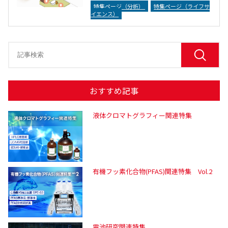
特集ページ（分析）
特集ページ（ライフサ
イエンス）
おすすめ記事
液体クロマトグラフィー関連特集
有機フッ素化合物(PFAS)関連特集 Vol.2
電池研究関連特集