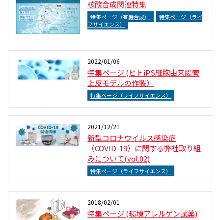
核酸合成関連特集
特集ページ（有機合成）
特集ページ（ライ
フサイエンス）
2022/01/06
特集ページ (ヒトiPS細胞由来腸管
上皮モデルの作製）
特集ページ（ライフサイエンス）
2021/12/21
新型コロナウイルス感染症
（COVID-19）に関する弊社取り組
みについて(vol.02)
特集ページ（ライフサイエンス）
2018/02/01
特集ページ (環境アレルゲン試薬)