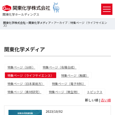
関東化学ホールディングス
関東化学株式会社
>
関東化学メディア
> アーカイブ：特集ページ（ライフサイエン
ス）
関東化学メディア
特集ページ（分析）
特集ページ（有機合成）
特集ページ（ライフサイエンス）
特集ページ（触媒）
特集ページ（日本薬局方）
特集ページ（電子材料）
特集ページ（素材研究）
特集ページ（微生物）
トピックス
新しい順 |
古い順
2023/10/02